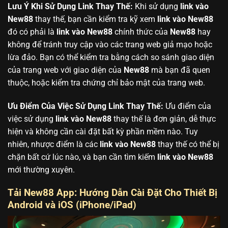
Lưu Ý Khi Sử Dụng Link Thay Thế:
Khi sử dụng
link vào
New88
thay thế, bạn cần kiểm tra kỹ xem
link vào New88
đó có phải là
link vào New88
chính thức của
New88
hay
không để tránh truy cập vào các trang web giả mạo hoặc
lừa đảo. Bạn có thể kiểm tra bằng cách so sánh giao diện
của trang web với giao diện của
New88
mà bạn đã quen
thuộc, hoặc kiểm tra chứng chỉ bảo mật của trang web.
Ưu Điểm Của Việc Sử Dụng Link Thay Thế:
Ưu điểm của
việc sử dụng
link vào New88
thay thế là đơn giản, dễ thực
hiện và không cần cài đặt bất kỳ phần mềm nào. Tuy
nhiên, nhược điểm là các
link vào New88
thay thế có thể bị
chặn bất cứ lúc nào, và bạn cần tìm kiếm
link vào New88
mới thường xuyên.
Tải New88 App: Hướng Dẫn Cài Đặt Cho Thiết Bị
Android và iOS (iPhone/iPad)