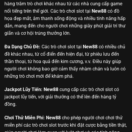
hàng trăm trò chơi khác nhau từ các nhà cung cấp game
nổi tiếng trên thế giới. Các trò chơi slot tại
New88
có đồ
họa đẹp mắt, âm thanh sống động và nhiều tính năng hấp
dẫn, mang đến cho người chơi những giây phút giải trí thư
giãn và cơ hội trúng thưởng lớn.
Đa Dạng Chủ Đề:
Các trò chơi slot tại
New88
có nhiều chủ
đề khác nhau, từ cổ điển đến hiện đại, từ phiêu lưu đến
thần thoại, từ hoa quả đến kim cương, v.v. Điều này giúp
người chơi không bao giờ cảm thấy nhàm chán và luôn có
những trò chơi mới để khám phá.
Jackpot Lũy Tiến:
New88
cung cấp các trò chơi slot có
jackpot lũy tiến, với giải thưởng có thể lên đến hàng tỷ
đồng.
Chơi Thử Miễn Phí:
New88
cho phép người chơi chơi thử
miễn phí các trò chơi slot trước khi đặt cược bằng tiền thật,