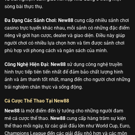
sòng bài thực thụ.
Đa Dạng Các Sảnh Chơi:
New88
cung cấp nhiều sảnh chơi
casino trực tuyến khác nhau, mỗi sảnh có những đặc điểm
riêng về giới hạn cược, dealer và giao diện. Điều này giúp
người chơi có nhiều lựa chọn hơn và tìm được sảnh chơi
phù hợp với phong cách và ngân sách của mình.
Công Nghệ Hiện Đại:
New88
sử dụng công nghệ truyền
hình trực tiếp tiên tiến nhất để đảm bảo chất lượng hình
ảnh và âm thanh tốt nhất, mang đến cho người chơi những
trải nghiệm chân thực và sống động.
Cá Cược Thể Thao Tại New88
New88
là một điểm đến lý tưởng cho những người đam
mê cá cược thể thao.
New88
cung cấp hàng trăm sự kiện
thể thao mỗi ngày, từ các giải đấu lớn như World Cup, Euro,
Champions League đến các giải đấu nhỏ hơn và các môn