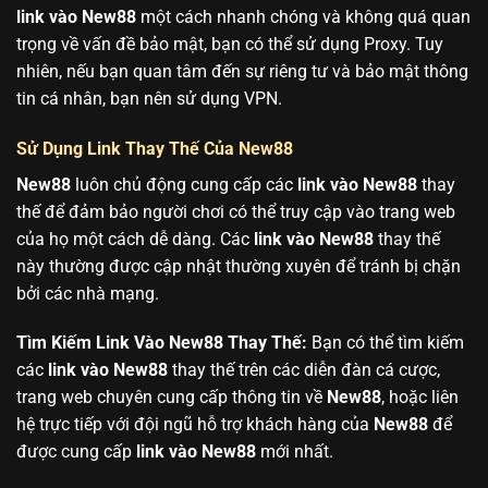
link vào New88
một cách nhanh chóng và không quá quan
trọng về vấn đề bảo mật, bạn có thể sử dụng Proxy. Tuy
nhiên, nếu bạn quan tâm đến sự riêng tư và bảo mật thông
tin cá nhân, bạn nên sử dụng VPN.
Sử Dụng Link Thay Thế Của New88
New88
luôn chủ động cung cấp các
link vào New88
thay
thế để đảm bảo người chơi có thể truy cập vào trang web
của họ một cách dễ dàng. Các
link vào New88
thay thế
này thường được cập nhật thường xuyên để tránh bị chặn
bởi các nhà mạng.
Tìm Kiếm Link Vào New88 Thay Thế:
Bạn có thể tìm kiếm
các
link vào New88
thay thế trên các diễn đàn cá cược,
trang web chuyên cung cấp thông tin về
New88
, hoặc liên
hệ trực tiếp với đội ngũ hỗ trợ khách hàng của
New88
để
được cung cấp
link vào New88
mới nhất.