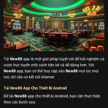
Tải
New88
app là một giải pháp tuyệt vời để trải nghiệm cá
cược trực tuyến một cách tiện lợi và dễ dàng hơn. Với
New88
app, bạn có thể truy cập vào
New88
mọi lúc mọi
nơi, chỉ cần có kết nối internet.
Tải New88 App Cho Thiết Bị Android
Để tải
New88
app cho thiết bị Android, bạn cần thực hiện
theo các bước sau: