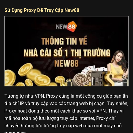
Sử Dụng Proxy Để Truy Cập New88
Tương tự như VPN, Proxy cũng là một công cụ giúp bạn ẩn
địa chỉ IP và truy cập vào các trang web bị chặn. Tuy nhiên,
Proxy hoạt động theo một cách khác so với VPN. Thay vì
mã hóa toàn bộ lưu lượng truy cập internet, Proxy chỉ
chuyển hướng lưu lượng truy cập web qua một máy chủ