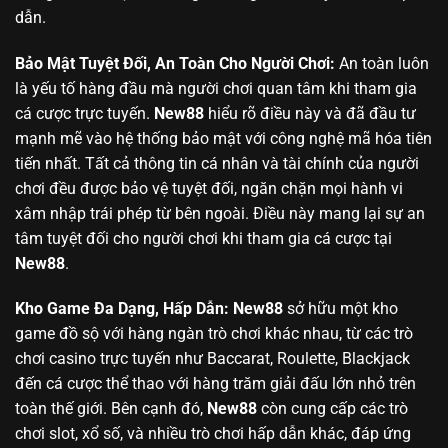
dẫn.
Bảo Mật Tuyệt Đối, An Toàn Cho Người Chơi:
An toàn luôn
là yếu tố hàng đầu mà người chơi quan tâm khi tham gia
cá cược trực tuyến.
New88
hiểu rõ điều này và đã đầu tư
mạnh mẽ vào hệ thống bảo mật với công nghệ mã hóa tiên
tiến nhất. Tất cả thông tin cá nhân và tài chính của người
chơi đều được bảo vệ tuyệt đối, ngăn chặn mọi hành vi
xâm nhập trái phép từ bên ngoài. Điều này mang lại sự an
tâm tuyệt đối cho người chơi khi tham gia cá cược tại
New88
.
Kho Game Đa Dạng, Hấp Dẫn:
New88
sở hữu một kho
game đồ sộ với hàng ngàn trò chơi khác nhau, từ các trò
chơi casino trực tuyến như Baccarat, Roulette, Blackjack
đến cá cược thể thao với hàng trăm giải đấu lớn nhỏ trên
toàn thế giới. Bên cạnh đó,
New88
còn cung cấp các trò
chơi slot, xổ số, và nhiều trò chơi hấp dẫn khác, đáp ứng