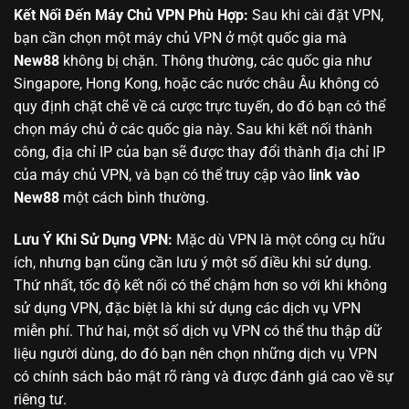
Kết Nối Đến Máy Chủ VPN Phù Hợp:
Sau khi cài đặt VPN,
bạn cần chọn một máy chủ VPN ở một quốc gia mà
New88
không bị chặn. Thông thường, các quốc gia như
Singapore, Hong Kong, hoặc các nước châu Âu không có
quy định chặt chẽ về cá cược trực tuyến, do đó bạn có thể
chọn máy chủ ở các quốc gia này. Sau khi kết nối thành
công, địa chỉ IP của bạn sẽ được thay đổi thành địa chỉ IP
của máy chủ VPN, và bạn có thể truy cập vào
link vào
New88
một cách bình thường.
Lưu Ý Khi Sử Dụng VPN:
Mặc dù VPN là một công cụ hữu
ích, nhưng bạn cũng cần lưu ý một số điều khi sử dụng.
Thứ nhất, tốc độ kết nối có thể chậm hơn so với khi không
sử dụng VPN, đặc biệt là khi sử dụng các dịch vụ VPN
miễn phí. Thứ hai, một số dịch vụ VPN có thể thu thập dữ
liệu người dùng, do đó bạn nên chọn những dịch vụ VPN
có chính sách bảo mật rõ ràng và được đánh giá cao về sự
riêng tư.