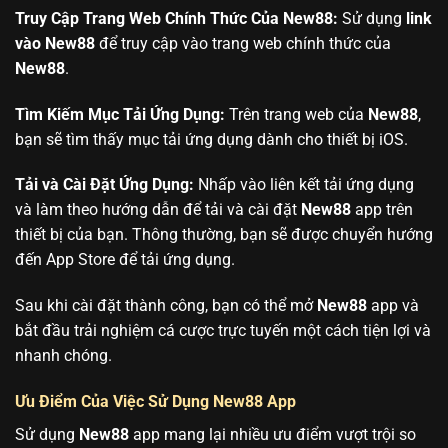
Truy Cập Trang Web Chính Thức Của New88:
Sử dụng
link
vào New88
để truy cập vào trang web chính thức của
New88
.
Tìm Kiếm Mục Tải Ứng Dụng:
Trên trang web của
New88
,
bạn sẽ tìm thấy mục tải ứng dụng dành cho thiết bị iOS.
Tải và Cài Đặt Ứng Dụng:
Nhấp vào liên kết tải ứng dụng
và làm theo hướng dẫn để tải và cài đặt
New88
app trên
thiết bị của bạn. Thông thường, bạn sẽ được chuyển hướng
đến App Store để tải ứng dụng.
Sau khi cài đặt thành công, bạn có thể mở
New88
app và
bắt đầu trải nghiệm cá cược trực tuyến một cách tiện lợi và
nhanh chóng.
Ưu Điểm Của Việc Sử Dụng New88 App
Sử dụng
New88
app mang lại nhiều ưu điểm vượt trội so