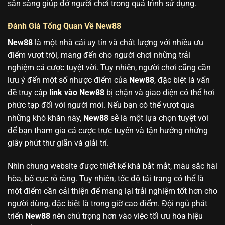
sẵn sàng giúp đỡ người chơi trong quá trình sử dụng.
Đánh Giá Tổng Quan Về New88
New88
là một nhà cái uy tín và chất lượng với nhiều ưu
điểm vượt trội, mang đến cho người chơi những trải
nghiệm cá cược tuyệt vời. Tuy nhiên, người chơi cũng cần
lưu ý đến một số nhược điểm của
New88
, đặc biệt là vấn
đề truy cập
link vào New88
bị chặn và giao diện có thể hơi
phức tạp đối với người mới. Nếu bạn có thể vượt qua
những khó khăn này,
New88
sẽ là một lựa chọn tuyệt vời
để bạn tham gia cá cược trực tuyến và tận hưởng những
giây phút thư giãn và giải trí.
Nhìn chung website được thiết kế khá bắt mắt, màu sắc hài
hòa, bố cục rõ ràng. Tuy nhiên, tốc độ tải trang có thể là
một điểm cần cải thiện để mang lại trải nghiệm tốt hơn cho
người dùng, đặc biệt là trong giờ cao điểm. Đội ngũ phát
triển
New88
nên chú trọng hơn vào việc tối ưu hóa hiệu