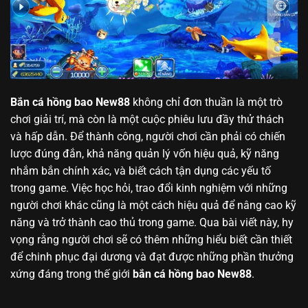
Bắn cá hồng bao New88
không chỉ đơn thuần là một trò
chơi giải trí, mà còn là một cuộc phiêu lưu đầy thử thách
và hấp dẫn. Để thành công, người chơi cần phải có chiến
lược đúng đắn, khả năng quản lý vốn hiệu quả, kỹ năng
nhắm bắn chính xác, và biết cách tận dụng các yếu tố
trong game. Việc học hỏi, trao đổi kinh nghiệm với những
người chơi khác cũng là một cách hiệu quả để nâng cao kỹ
năng và trở thành cao thủ trong game. Qua bài viết này, hy
vọng rằng người chơi sẽ có thêm những hiểu biết cần thiết
để chinh phục đại dương và đạt được những phần thưởng
xứng đáng trong thế giới
bắn cá hồng bao New88
.