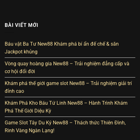
BÀI VIẾT MỚI
Báu vật Ba Tư New88 Khám phá bí ẩn đế chế & săn
Jackpot khủng
Vòng quay hoàng gia New88 – Trải nghiệm đẳng cấp và
cơ hội đổi đời
Khám phá thế giới game slot New88 – Trải nghiệm giải trí
đỉnh cao
Khám Phá Kho Báu Tứ Linh New88 – Hành Trình Khám
Phá Thế Giới Diệu Kỳ
Game Slot Tây Du Ký New88 – Thách thức Thiên Đình,
Rinh Vàng Ngàn Lạng!