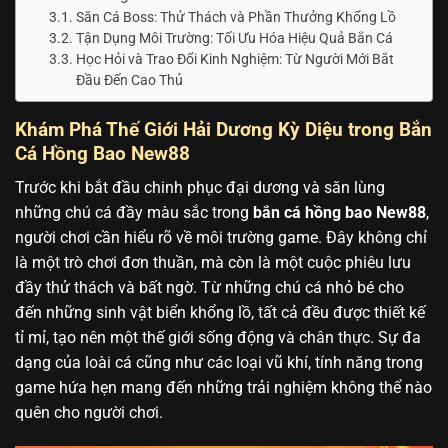
Săn Cá Boss: Thử Thách và Phần Thưởng Khổng Lồ
Tận Dụng Môi Trường: Tối Ưu Hóa Hiệu Quả Bắn Cá
Học Hỏi và Trao Đổi Kinh Nghiệm: Từ Người Mới Bắt
Đầu Đến Cao Thủ
Khám Phá Thế Giới Hải Dương Kỳ Diệu trong Bắn
Cá Hồng Bao New88
Trước khi bắt đầu chinh phục đại dương và săn lùng
những chú cá đầy màu sắc trong
bắn cá hồng bao New88
,
người chơi cần hiểu rõ về môi trường game. Đây không chỉ
là một trò chơi đơn thuần, mà còn là một cuộc phiêu lưu
đầy thử thách và bất ngờ. Từ những chú cá nhỏ bé cho
đến những sinh vật biển khổng lồ, tất cả đều được thiết kế
tỉ mỉ, tạo nên một thế giới sống động và chân thực. Sự đa
dạng của loài cá cũng như các loại vũ khí, tính năng trong
game hứa hẹn mang đến những trải nghiệm không thể nào
quên cho người chơi.