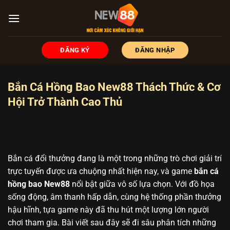
Chuyển
đến
nội
dung
ĐĂNG KÝ
ĐĂNG NHẬP
Bắn Cá Hồng Bao New88 Thách Thức & Cơ
Hội Trở Thành Cao Thủ
Bắn cá đổi thưởng đang là một trong những trò chơi giải trí
trực tuyến được ưa chuộng nhất hiện nay, và game
bắn cá
hồng bao New88
nổi bật giữa vô số lựa chọn. Với đồ họa
sống động, âm thanh hấp dẫn, cùng hệ thống phần thưởng
hậu hĩnh, tựa game này đã thu hút một lượng lớn người
chơi tham gia. Bài viết sau đây sẽ đi sâu phân tích những