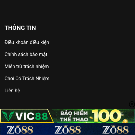
THÔNG TIN
Điều khoản điều kiện
Chính sách bảo mật
Miễn trừ trách nhiệm
Chơi Có Trách Nhiệm
Liên hệ
HƯỚNG DẪN
Đăng Ký New88