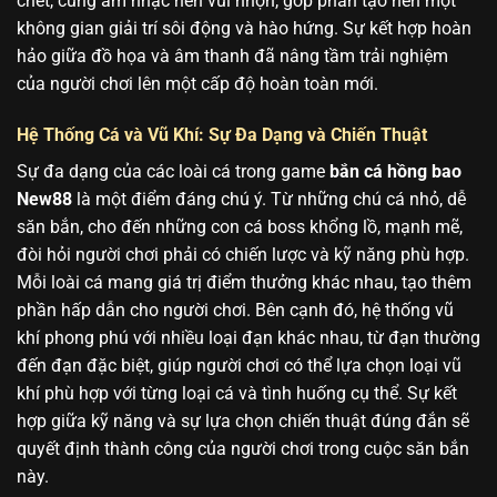
chết, cùng âm nhạc nền vui nhộn, góp phần tạo nên một
không gian giải trí sôi động và hào hứng. Sự kết hợp hoàn
hảo giữa đồ họa và âm thanh đã nâng tầm trải nghiệm
của người chơi lên một cấp độ hoàn toàn mới.
Hệ Thống Cá và Vũ Khí: Sự Đa Dạng và Chiến Thuật
Sự đa dạng của các loài cá trong game
bắn cá hồng bao
New88
là một điểm đáng chú ý. Từ những chú cá nhỏ, dễ
săn bắn, cho đến những con cá boss khổng lồ, mạnh mẽ,
đòi hỏi người chơi phải có chiến lược và kỹ năng phù hợp.
Mỗi loài cá mang giá trị điểm thưởng khác nhau, tạo thêm
phần hấp dẫn cho người chơi. Bên cạnh đó, hệ thống vũ
khí phong phú với nhiều loại đạn khác nhau, từ đạn thường
đến đạn đặc biệt, giúp người chơi có thể lựa chọn loại vũ
khí phù hợp với từng loại cá và tình huống cụ thể. Sự kết
hợp giữa kỹ năng và sự lựa chọn chiến thuật đúng đắn sẽ
quyết định thành công của người chơi trong cuộc săn bắn
này.