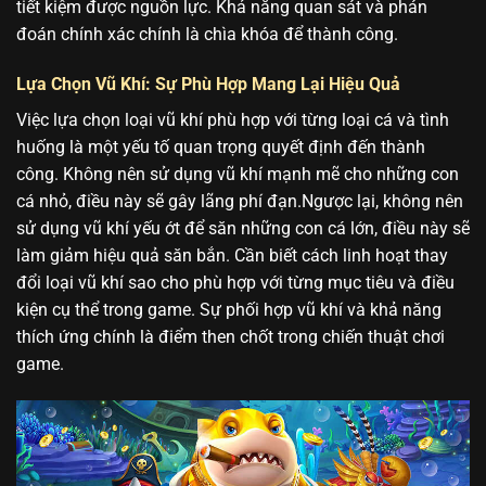
tiết kiệm được nguồn lực. Khả năng quan sát và phán
đoán chính xác chính là chìa khóa để thành công.
Lựa Chọn Vũ Khí: Sự Phù Hợp Mang Lại Hiệu Quả
Việc lựa chọn loại vũ khí phù hợp với từng loại cá và tình
huống là một yếu tố quan trọng quyết định đến thành
công. Không nên sử dụng vũ khí mạnh mẽ cho những con
cá nhỏ, điều này sẽ gây lãng phí đạn.Ngược lại, không nên
sử dụng vũ khí yếu ớt để săn những con cá lớn, điều này sẽ
làm giảm hiệu quả săn bắn. Cần biết cách linh hoạt thay
đổi loại vũ khí sao cho phù hợp với từng mục tiêu và điều
kiện cụ thể trong game. Sự phối hợp vũ khí và khả năng
thích ứng chính là điểm then chốt trong chiến thuật chơi
game.