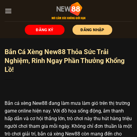
Chuyển
đến
nội
dung
ĐĂNG KÝ
ĐĂNG NHẬP
Bắn Cá Xèng New88 Thỏa Sức Trải
Nghiệm, Rinh Ngay Phần Thưởng Khổng
Lồ!
Bắn cá xèng New88 đang làm mưa làm gió trên thị trường
game online hiện nay. Với đồ họa sống động, âm thanh
hấp dẫn và cơ hội thắng lớn, trò chơi này thu hút hàng triệu
người chơi tham gia mỗi ngày. Không chỉ đơn thuần là một
trò chơi giải trí, bắn cá xèng New88 còn mang đến cho