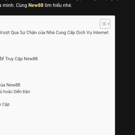
ủa mình. Cùng
New88
tìm hiểu nhé.
Vượt Qua Sự Chặn của Nhà Cung Cấp Dịch Vụ Internet
để Truy Cập New88
 Của New88
ủ hoặc Diễn Đàn
y Cập