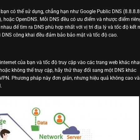
bạn có thể sử dụng, chẳng hạn như Google Public DNS (8.8.8.8
0.1), hoặc OpenDNS. Mỗi DNS đều có ưu điểm và nhược điểm riên
au để tìm ra DNS phù hợp nhất với vị trí địa lý và tốc độ kết n
i DNS công khai đều đảm bảo bảo mật và tốc độ cao.
 internet của bạn và tốc độ truy cập vào các trang web khác nha
oặc không thể truy cập, hãy thử thay đổi sang một DNS khác
VPN. Phương pháp này đơn giản, nhưng hiệu quả không cao và
.