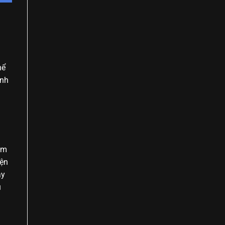
hể
ảnh
em
iện
ày
u