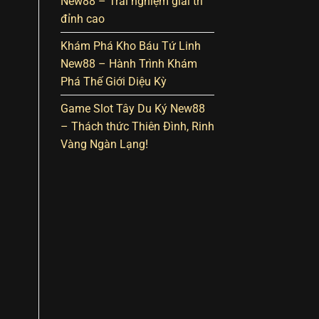
New88 – Trải nghiệm giải trí
đỉnh cao
Khám Phá Kho Báu Tứ Linh
New88 – Hành Trình Khám
Phá Thế Giới Diệu Kỳ
Game Slot Tây Du Ký New88
– Thách thức Thiên Đình, Rinh
Vàng Ngàn Lạng!