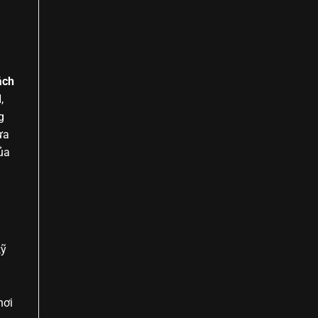
ách
,
g
ựa
ủa
kỹ
hơi