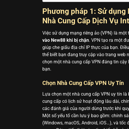
Phương pháp 1: Sử dụng 
Nhà Cung Cấp Dịch Vụ In
Việc sử dụng mạng riêng ảo (VPN) là một 
vào New88 khi bị chặn
. VPN tạo ra một đ
giúp che giấu địa chỉ IP thực của bạn. Điề
thể biết bạn đang truy cập vào trang web n
chọn một nhà cung cấp VPN đáng tin cậy 
bạn.
Chọn Nhà Cung Cấp VPN Uy Tín
Lựa chọn một nhà cung cấp VPN uy tín là 
cung cấp có lịch sử hoạt động lâu dài, ch
các đánh giá của người dùng trước khi qu
Một số yếu tố cần lưu ý bao gồm: chính sác
(Windows, macOS, Android, iOS…), và tốc 