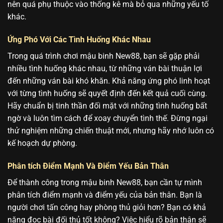
nên quá phụ thuộc vào thống kê mà bỏ qua những yếu tố
khác.
Ứng Phó Với Các Tình Huống Khác Nhau
Trong quá trình chơi mậu binh New88, bạn sẽ gặp phải
nhiều tình huống khác nhau, từ những ván bài thuận lợi
đến những ván bài khó khăn. Khả năng ứng phó linh hoạt
với từng tình huống sẽ quyết định đến kết quả cuối cùng.
Hãy chuẩn bị tinh thần đối mặt với những tình huống bất
ngờ và luôn tìm cách để xoay chuyển tình thế. Đừng ngại
thử nghiệm những chiến thuật mới, nhưng hãy nhớ luôn có
kế hoạch dự phòng.
Phân tích Điểm Mạnh Và Điểm Yếu Bản Thân
Để thành công trong mậu binh New88, bạn cần tự mình
phân tích điểm mạnh và điểm yếu của bản thân. Bạn là
người chơi tấn công hay phòng thủ giỏi hơn? Bạn có khả
năng đọc bài đối thủ tốt không? Việc hiểu rõ bản thân sẽ