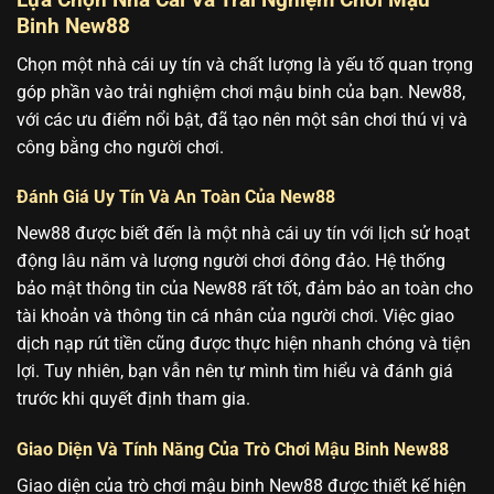
Binh New88
Chọn một nhà cái uy tín và chất lượng là yếu tố quan trọng
góp phần vào trải nghiệm chơi mậu binh của bạn. New88,
với các ưu điểm nổi bật, đã tạo nên một sân chơi thú vị và
công bằng cho người chơi.
Đánh Giá Uy Tín Và An Toàn Của New88
New88 được biết đến là một nhà cái uy tín với lịch sử hoạt
động lâu năm và lượng người chơi đông đảo. Hệ thống
bảo mật thông tin của New88 rất tốt, đảm bảo an toàn cho
tài khoản và thông tin cá nhân của người chơi. Việc giao
dịch nạp rút tiền cũng được thực hiện nhanh chóng và tiện
lợi. Tuy nhiên, bạn vẫn nên tự mình tìm hiểu và đánh giá
trước khi quyết định tham gia.
Giao Diện Và Tính Năng Của Trò Chơi Mậu Binh New88
Giao diện của trò chơi mậu binh New88 được thiết kế hiện