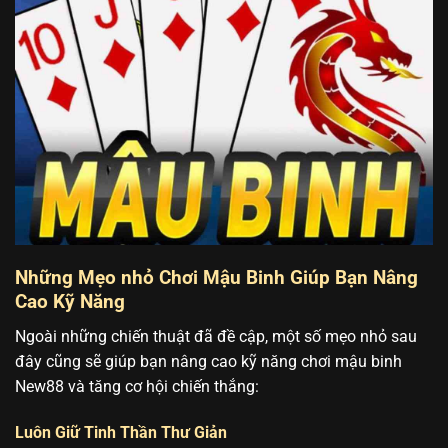
Những Mẹo nhỏ Chơi Mậu Binh Giúp Bạn Nâng
Cao Kỹ Năng
Ngoài những chiến thuật đã đề cập, một số mẹo nhỏ sau
đây cũng sẽ giúp bạn nâng cao kỹ năng chơi mậu binh
New88 và tăng cơ hội chiến thắng:
Luôn Giữ Tinh Thần Thư Giản